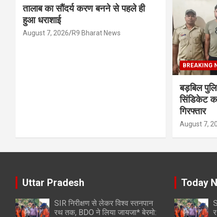
तालाब का सौंदर्य करण बनने से पहले ही
हुआ धराशाई
August 7, 2026
R9 Bharat News
BREAKING 
बड़बिल पुलि
सिंडिकेट क
गिरफ्तार
August 7, 2
Uttar Pradesh
Today 
SIR निरीक्षण से लेकर विश्व स्तनपान
S
रथ तक, BDO ने लिया जायजा* बेरमो:
र