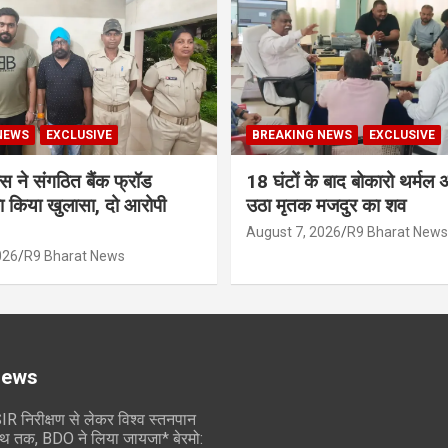
NEWS
EXCLUSIVE
BREAKING NEWS
EXCLUSIVE
स ने संगठित बैंक फ्रॉड
18 घंटों के बाद बोकारो थर्मल 
ा किया खुलासा, दो आरोपी
उठा मृतक मजदुर का शव
August 7, 2026
R9 Bharat News
026
R9 Bharat News
News
IR निरीक्षण से लेकर विश्व स्तनपान
थ तक, BDO ने लिया जायजा* बेरमो: