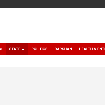
ेश
STATE
POLITICS
DARSHAN
HEALTH & EN