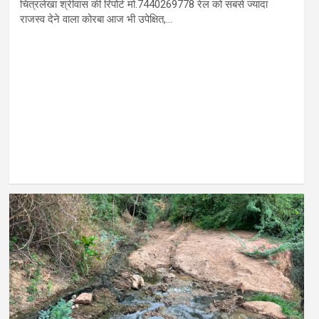
चित्रलेखा श्रीवास की रिपोर्ट मो.7440269778 रेल को सबसे ज्यादा
राजस्व देने वाला कोरबा आज भी उपेक्षित,…