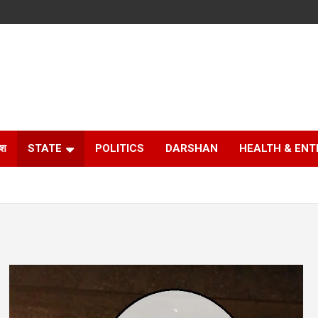
ेश
STATE
POLITICS
DARSHAN
HEALTH & EN