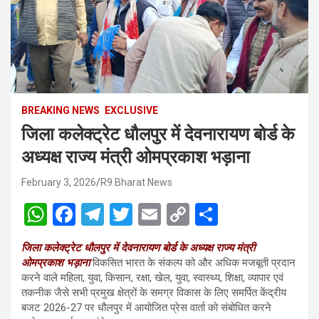
BREAKING NEWS
EXCLUSIVE
जिला कलेक्ट्रेट धौलपुर में देवनारायण बोर्ड के
अध्यक्ष राज्य मंत्री ओमप्रकाश भड़ाना
February 3, 2026
R9 Bharat News
W
F
T
T
E
C
S
h
a
el
wi
m
o
h
जिला कलेक्ट्रेट धौलपुर में देवनारायण बोर्ड के अध्यक्ष राज्य मंत्री
at
ce
e
tt
ail
py
ar
ओमप्रकाश भड़ाना
विकसित भारत के संकल्प को और अधिक मजबूती प्रदान
s
b
gr
er
Li
e
करने वाले महिला, युवा, किसान, रक्षा, खेल, युवा, स्वास्थ्य, शिक्षा, व्यापार एवं
तकनीक जैसे सभी प्रमुख क्षेत्रों के समग्र विकास के लिए समर्पित केंद्रीय
A
o
a
n
बजट 2026-27 पर धौलपुर में आयोजित प्रेस वार्ता को संबोधित करने