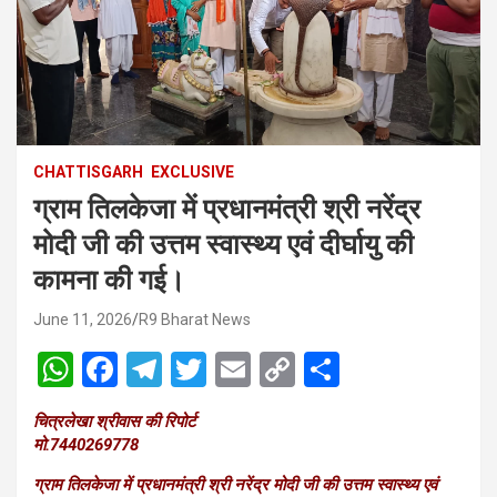
CHATTISGARH
EXCLUSIVE
ग्राम तिलकेजा में प्रधानमंत्री श्री नरेंद्र
मोदी जी की उत्तम स्वास्थ्य एवं दीर्घायु की
कामना की गई।
June 11, 2026
R9 Bharat News
W
F
T
T
E
C
S
h
a
el
wi
m
o
h
चित्रलेखा श्रीवास की रिपोर्ट
at
ce
e
tt
ail
py
ar
मो.7440269778
s
b
gr
er
Li
e
ग्राम तिलकेजा में प्रधानमंत्री श्री नरेंद्र मोदी जी की उत्तम स्वास्थ्य एवं