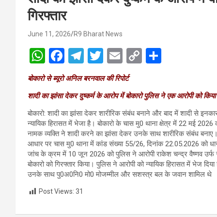
गिरफ्तार
June 11, 2026
R9 Bharat News
W
F
T
T
E
C
S
h
a
el
wi
m
o
h
बोकारो से ब्यूरो अनिल बरनवाल की रिपोर्ट
at
ce
e
tt
ail
py
ar
शादी का झांसा देकर दुष्कर्म के आरोप में बोकारो पुलिस ने एक आरोपी को किया
s
b
gr
er
Li
e
A
o
a
n
बोकारो: शादी का झांसा देकर शारीरिक संबंध बनाने और बाद में शादी से इनक
न्यायिक हिरासत में भेजा है। बोकारो के चास मु0 थाना क्षेत्र में 22 मई 2
p
o
m
k
नामक व्यक्ति ने शादी करने का झांसा देकर उनके साथ शारीरिक संबंध बना
आधार पर चास मु0 थाना में कांड संख्या 55/26, दिनांक 22.05.2026 को
p
k
जांच के क्रम में 10 जून 2026 को पुलिस ने आरोपी राकेश चन्द्र वैष्णव उर्फ
बोकारो को गिरफ्तार किया। पुलिस ने आरोपी को न्यायिक हिरासत में भेज दिया
उनके साथ पु0अ0नि0 मो0 मोजम्मील और सशस्त्र बल के जवान शामिल थे
Post Views:
31