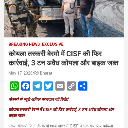
BREAKING NEWS
EXCLUSIVE
कोयला तस्करी बेरमो में CISF की फिर
कार्रवाई, 3 टन अवैध कोयला और बाइक जब्त
May 17, 2026
R9 Bharat
W
F
T
T
E
C
S
h
a
el
wi
m
o
h
बोकारो से ब्यूरो अनिल बरनवाल की रिपोर्ट
at
ce
e
tt
ail
py
ar
कोयला तस्करी बेरमो में CISF की फिर कार्रवाई, 3 टन अवैध कोयला और
s
b
gr
er
Li
e
बाइक जब्त
A
o
a
n
एंकर :बोकारो जिला के बेरमो थाना क्षेत्र में CISF ने एक बार फिर कोयला