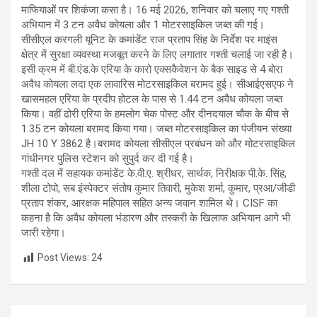
p
o
m
k
माफियाओं पर शिकंजा कसा है। 16 मई 2026, शनिवार को चलाए गए गश्ती
अभियान में 3 टन अवैध कोयला और 1 मोटरसाइकिल जब्त की गई।
p
k
सीसीएल करगली यूनिट के कमांडेंट राज प्रताप सिंह के निर्देश पर माइंस
क्षेत्र में सुरक्षा व्यवस्था मजबूत करने के लिए लगातार गश्ती चलाई जा रही है।
इसी क्रम में बी.एंड.के एरिया के कारो एक्सकैवेशन के बैक साइड से 4 बोरा
अवैध कोयला लदा एक लावारिस मोटरसाइकिल बरामद हुई। सीआईएसएफ ने
खासमहल एरिया के प्रदीप होटल के पास से 1.44 टन अवैध कोयला जब्त
किया। वहीं ढोरी एरिया के हमलोग चेक पोस्ट और दीनदयाल चौक के बीच से
1.35 टन कोयला बरामद किया गया। जब्त मोटरसाइकिल का पंजीयन संख्या
JH 10 Y 3862 है।बरामद कोयला सीसीएल प्रबंधन को और मोटरसाइकिल
गांधीनगर पुलिस स्टेशन को सुपुर्द कर दी गई है।
गश्ती दल में सहायक कमांडेंट के.वी.ए. श्रीधर, सार्थक, निरीक्षक पी.के. सिंह,
शीला टोपो, सब इंस्पेक्टर संतोष कुमार तिवारी, मुकेश शर्मा, कुमार, प्रआ/जीडी
प्रताप शंकर, आरक्षक महिपाल सहित अन्य जवान शामिल थे। CISF का
कहना है कि अवैध कोयला भंडारण और तस्करी के खिलाफ अभियान आगे भी
जारी रहेगा।
Post Views:
24
Post