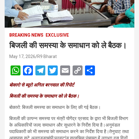
BREAKING NEWS
EXCLUSIVE
बिजली की समस्या के समाधान को ले बैठक।
May 17, 2026
R9 Bharat
W
F
T
T
E
C
S
h
a
el
wi
m
o
h
बोकारो से ब्यूरो अनिल बरनवाल की रिपोर्ट
at
ce
e
tt
ail
py
ar
बिजली की समस्या के समाधान को ले बैठक।
s
b
gr
er
Li
e
A
o
a
n
बोकारो: बिजली समस्या का समाधान के लिए की गई बैठक।
p
o
m
k
बिजली की उत्पन्न समस्या पर मंत्री योगेंद्र प्रसाद के द्वारा भी बिजली विभाग
के अधिकारियों जल्द समाधान और सुधारने के निर्देश दिया है।अनुमंडल
p
k
पदाधिकारी को भी समस्या को समाधान करने का निर्देश दिया है।तेनुघाट तथा
आसपास सटे अलगड्डाचांपी,घरवाटांड़,सरहचिया पंचायत में लगभग दस दिनों