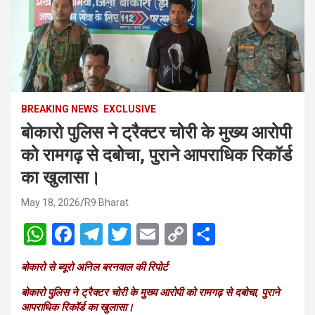
BREAKING NEWS
EXCLUSIVE
बोकारो पुलिस ने ट्रैक्टर चोरी के मुख्य आरोपी
को रामगढ़ से दबोचा, पुराने आपराधिक रिकॉर्ड
का खुलासा।
May 18, 2026
R9 Bharat
W
F
T
T
E
C
S
h
a
el
wi
m
o
h
बोकारो से ब्यूरो अनिल बरनवाल की रिपोर्ट
at
ce
e
tt
ail
py
ar
बोकारो पुलिस ने ट्रैक्टर चोरी के मुख्य आरोपी को रामगढ़ से दबोचा, पुराने
s
b
gr
er
Li
e
आपराधिक रिकॉर्ड का खुलासा।