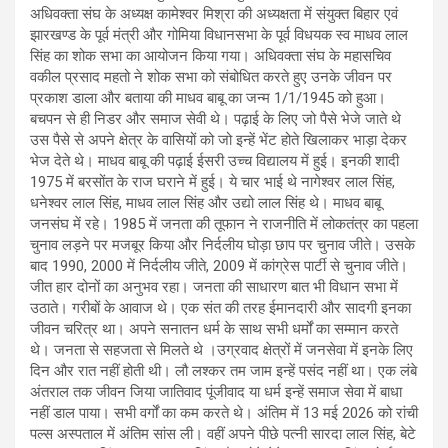
p
o
m
k
अधिवक्ता संघ के अध्यक्ष कामेश्वर मिश्रा की अध्यक्षता में संयुक्त बिहार एवं
झारखण्ड के पूर्व मंत्री और गोमिया विधानसभा के पूर्व विधयक स्व माधव लाल
p
k
सिंह का शोक सभा का आयोजन किया गया। अधिवक्ता संघ के महासचिव
वकील प्रसाद महतो ने शोक सभा को संबोधित करते हुए उनके जीवन पर
प्रकाश डाला और बताया की माधव बाबू का जन्म 1/1/1945 को हुआ।
बचपन से ही निडर और समाज सेवी थे। पढ़ाई के लिए जो पैसे भेजे जाते थे
उस पैसे से अपने क्षेत्र के वासियों को जो इन्हें भेंट होते खिलाकर भाड़ा देकर
भेज देते थे। माधव बाबू की पढ़ाई ईसरी उच्च विद्यालय में हुई। इनकी शादी
1975 में बरसोंत के राज घराने में हुई। ये चार भाई थे नागेश्वर लाल सिंह,
धनेश्वर लाल सिंह, माधव लाल सिंह और उद्यो लाल सिंह थे। माधव बाबू
जनसंघ में रहे। 1985 में जनता की तूफान ने राजनीति में लोकतंत्र का पहला
चुनाव लड़ने पर मजबूर किया और निर्दलीय घोड़ा छाप पर चुनाव जीते। उसके
बाद 1990, 2000 में निर्दलीय जीते, 2009 में कांग्रेस पार्टी से चुनाव जीते।
जीत हार दोनों का अनुभव रहा। जनता की साधारण बात भी विधान सभा में
उठाते। गरीबों के आवाज थे। एक संत की तरह ईमानदारी और सादगी इनका
जीवन चरित्र था। अपने सनातन धर्म के साथ सभी धर्मों का सम्मान करते
थे। जनता से सहजता से मिलते थे ।उग्रवाद क्षेत्रों में जनसेवा में इनके लिए
दिन और रात नहीं होती थी। लौ लश्कर तम जाम इन्हें पसंद नहीं था। एक लंबे
अंतराल तक जीवन जिया जातिवाद पूंजीवाद या धर्म इन्हें समाज सेवा में बाधा
नहीं डाल पाया। सभी वर्गों का कम करते थे। अंतिम में 13 मई 2026 को रांची
पल्स अस्पताल में अंतिम सांस ली। वहीं अपने पीछे पत्नी सारदा लाल सिंह, बेटे