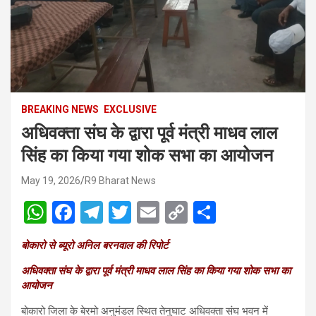
BREAKING NEWS
EXCLUSIVE
अधिवक्ता संघ के द्वारा पूर्व मंत्री माधव लाल
सिंह का किया गया शोक सभा का आयोजन
May 19, 2026
R9 Bharat News
W
F
T
T
E
C
S
h
a
el
wi
m
o
h
बोकारो से ब्यूरो अनिल बरनवाल की रिपोर्ट
at
ce
e
tt
ail
py
ar
अधिवक्ता संघ के द्वारा पूर्व मंत्री माधव लाल सिंह का किया गया शोक सभा का
s
b
gr
er
Li
e
आयोजन
A
o
a
n
बोकारो जिला के बेरमो अनुमंडल स्थित तेनुघाट अधिवक्ता संघ भवन में